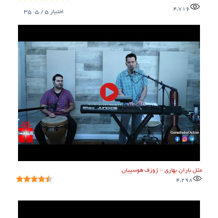
4,716
امتیاز
5
/ 5.
35
مثل باران بهاری – ژوزف هوسپیان
4,298