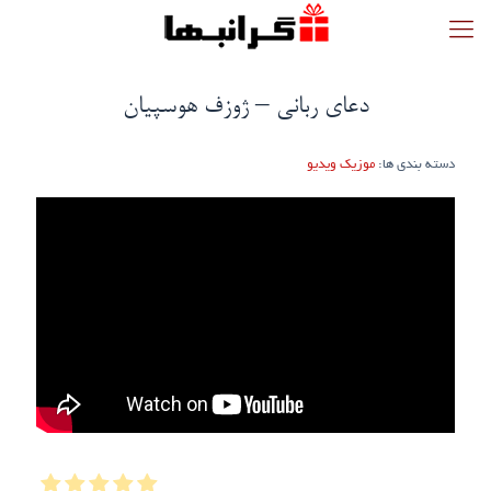
دعای ربانی – ژوزف هوسپیان
دسته بندی ها:
موزیک ویدیو