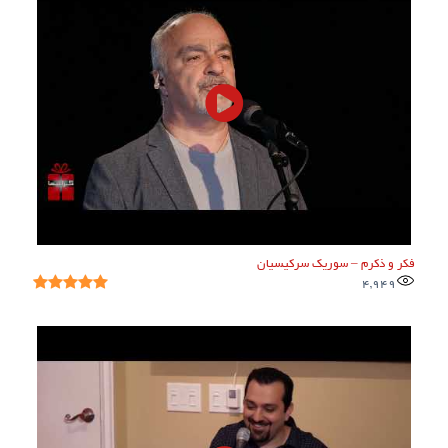
فکر و ذکرم – سوریک سرکیسیان
4,949