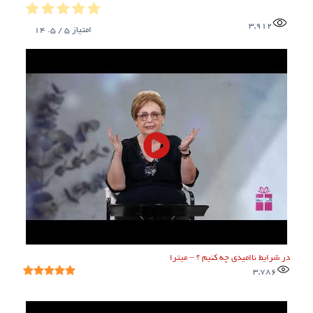
3,912
امتیاز
5
/ 5.
14
در شرایط ناامیدی چه کنیم ؟ – میترا
3,786