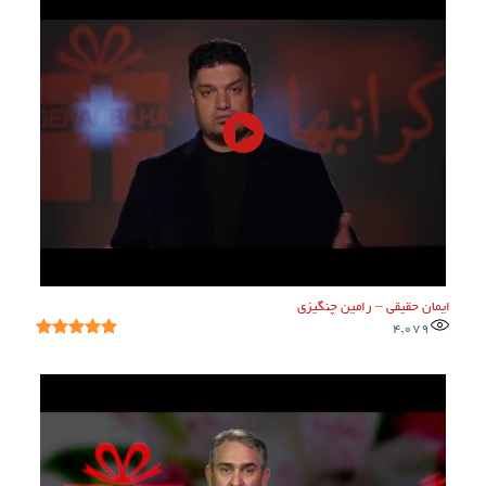
ایمان حقیقی – رامین چنگیزی
4,079