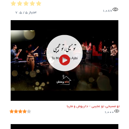
1,087
امتیاز
5
/ 5.
7
تو مسیحی، تو عجیبی – داریوش و ماریا
1,000