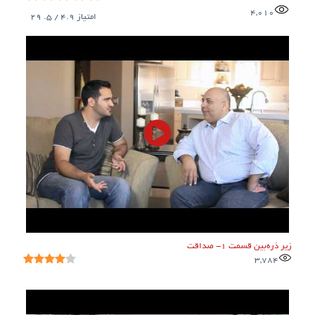
4,010
امتیاز
4.9
/ 5.
29
زیر ذره‌بین قسمت ۱- صداقت
3,784