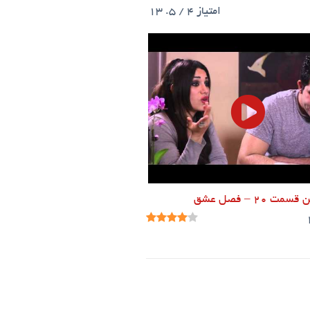
امتیاز
4
/ 5.
13
مت ۲۰ – فصل عشق