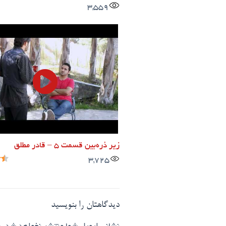
3,559
زیر ذره‌بین قسمت ۵ – قادر مطلق
3,725
دیدگاهتان را بنویسید