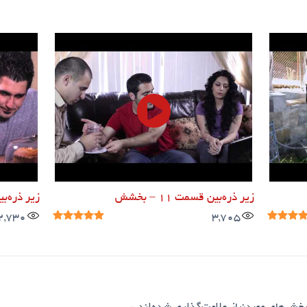
زیر ذره‌بین قسمت ۱۱ – بخشش
زیر ذره‌بین قس
2,730
3,705