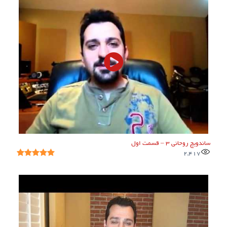
ساندویچ روحانی ۳ – قسمت اول
2,417