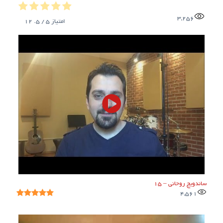
3,256
امتیاز
5
/ 5.
12
ساندویچ روحانی – ۱۵
4,561