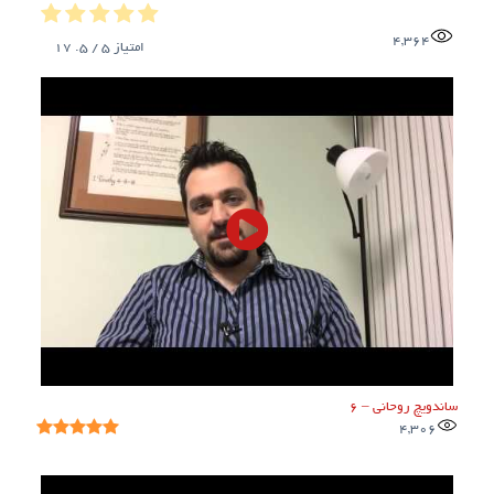
4,364
امتیاز
5
/ 5.
17
ساندویچ روحانی – ۶
4,306