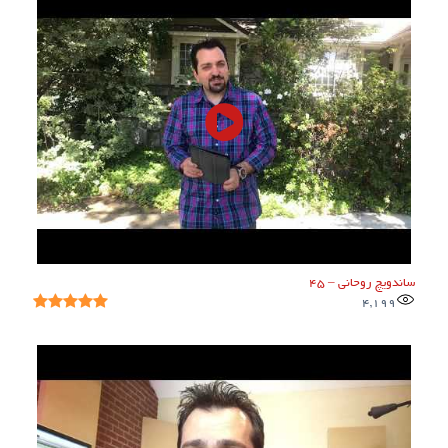
ساندویچ روحانی – 45
4,199