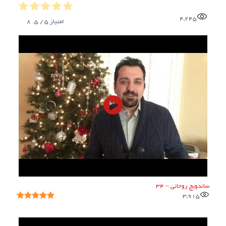
4,245
امتیاز
5
/ 5.
8
ساندویچ روحانی – 34
3,915