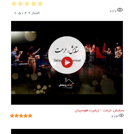
877
امتیاز
4.9
/ 5.
7
ستایش، حرمت – ژیلبرت هوسپیان
673