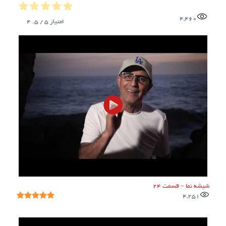
4,460
امتیاز
5
/ 5.
4
شیشه نما – قسمت ۲۴
4,251