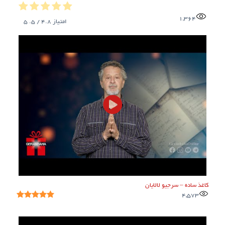
1,364
امتیاز
4.8
/ 5.
5
کاغذ ساده – سرجیو لالایان
4,573