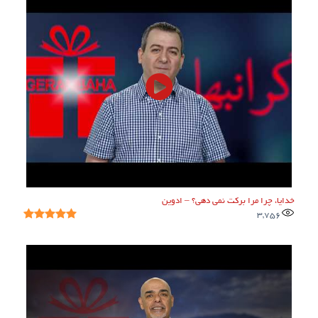
خدایا، چرا مرا برکت نمی دهی؟ – ادوین
3,756