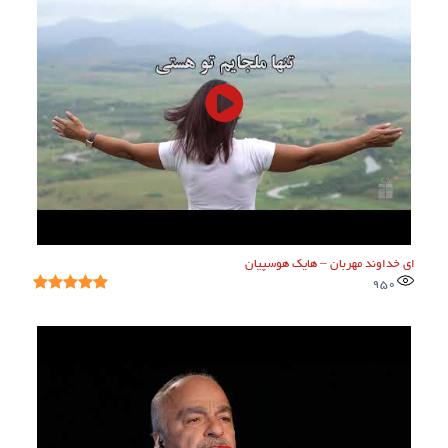
ای خداوند مهربان – هایک هوسپیان
950