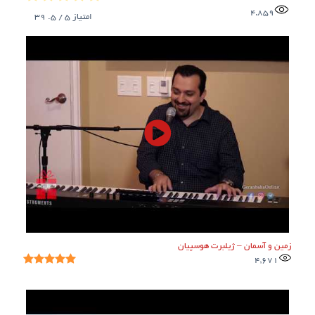
4,859
امتیاز
5
/ 5.
39
زمین و آسمان – ژیلبرت هوسپیان
4,671