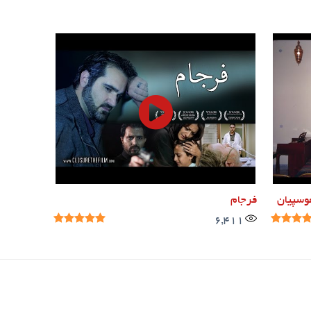
وسپیان
فرجام
6,411