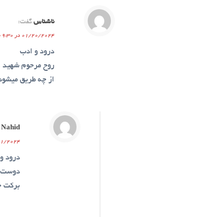
ناشناس
گفت:
01/20/2024 در 9:30 ب.ظ
درود و ادب
روح مرحوم شهید ه
از چه طریق میشود 
Nahid
02/01/2024 در 
درود و
دوست عز
برکت خ