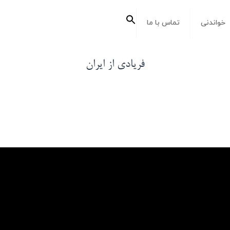
جستجو
خواندنی
تماس با ما
برای:
دکمه جستجو
فریادی از ایران