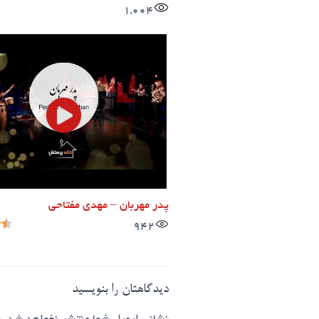
1,004
پدر مهربان – مهدی مفتاحی
942
دیدگاهتان را بنویسید