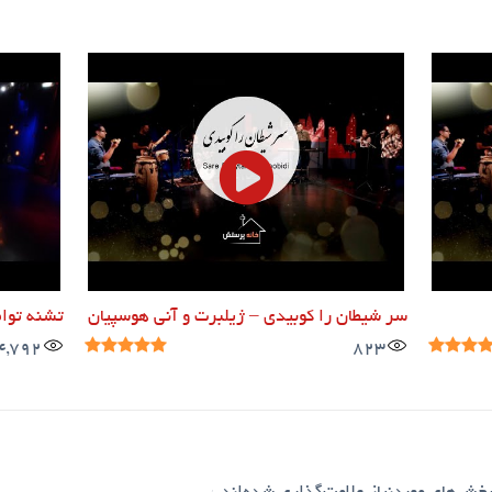
سر شیطان را کوبیدی – ژیلبرت و آنی هوسپیان
تشنه توا
4,792
823