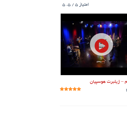
امتیاز
5
/ 5.
5
م – ژیلبرت هوسپیان