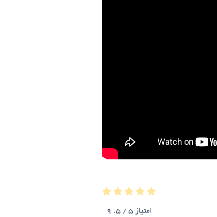
امتیاز
5
/ 5.
9