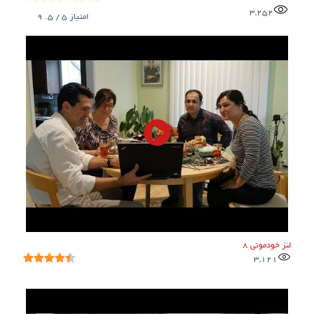
3,252
امتیاز
5
/ 5.
9
لنز خودمونی ۸
3,121