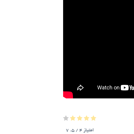
امتیاز
4
/ 5.
7