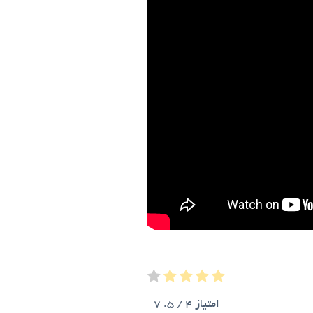
امتیاز
4
/ 5.
7