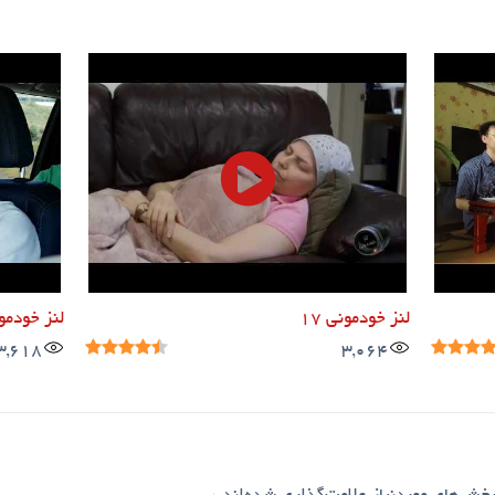
لنز خودمونی ۱۷
لنز خودمونی
3,618
3,064