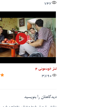
746
لنز خودمونی ۴
3,790
دیدگاهتان را بنویسید