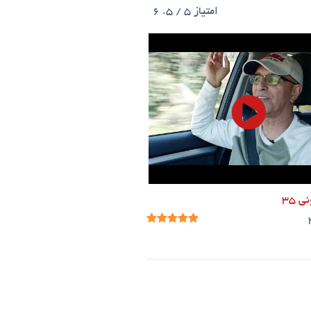
امتیاز
5
/ 5.
6
 ۳۵