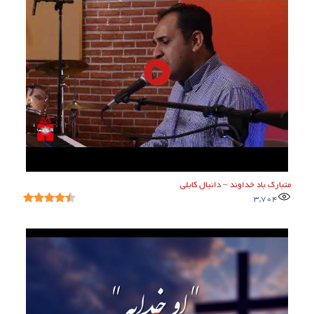
متبارک باد خداوند – دانیال کابلی
3,704