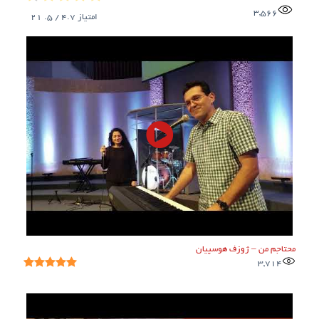
3,566
امتیاز
4.7
/ 5.
21
محتاجم من – ژوزف هوسپیان
3,714