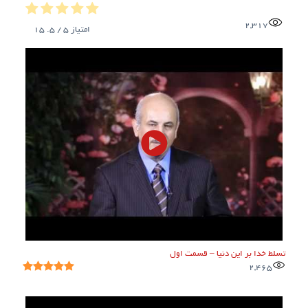
2,317
امتیاز
5
/ 5.
15
تسلط خدا بر این دنیا – قسمت اول
2,465