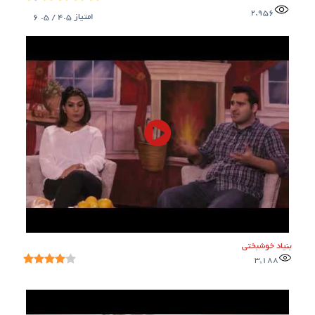
2,956
امتیاز
4.5
/ 5.
6
بنیاد خوشبختی‌
3,188