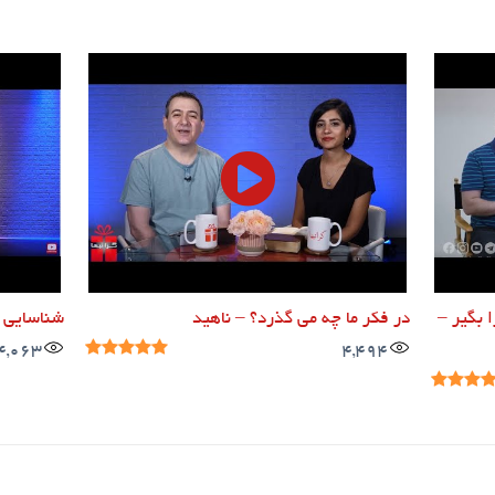
 بگیر –
در فکر ما چه می گذرد؟ – ناهید
شناسایی چ
4,063
4,494