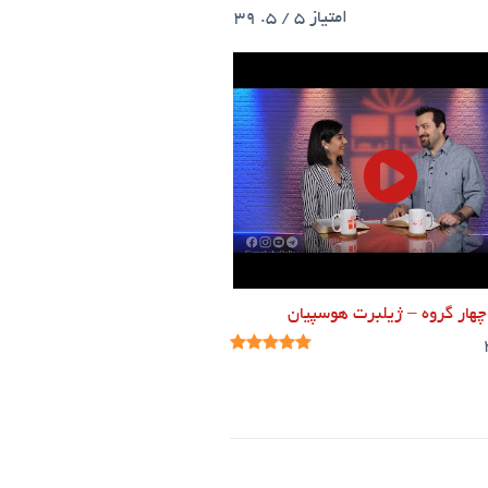
امتیاز
5
/ 5.
39
هار گروه – ژیلبرت هوسپیان