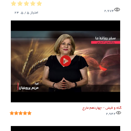
2,974
امتیاز
5
/ 5.
24
گناه و فیض – چهاردهم مارچ
2,942