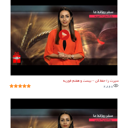
سپرت را حفظ کن – بیست و هفتم فوریه
2,868