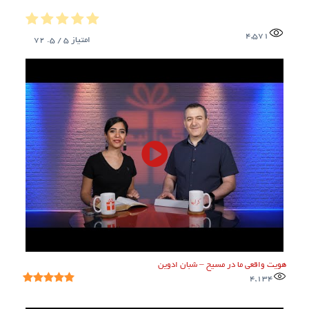
4,571
امتیاز
5
/ 5.
72
هویت واقعی ما در مسیح – شبان ادوین
4,134